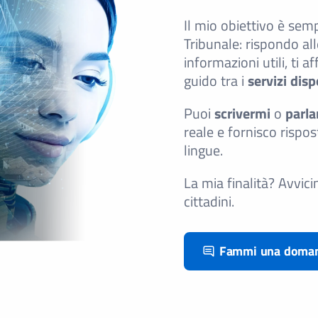
Il mio obiettivo è sempl
Tribunale: rispondo al
informazioni utili, ti a
guido tra i
servizi disp
Puoi
scrivermi
o
parla
reale e fornisco rispos
lingue.
La mia finalità? Avvici
cittadini.
Fammi una doma