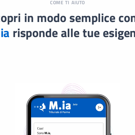
COME TI AIUTO
opri in modo semplice c
ia
risponde alle tue esige