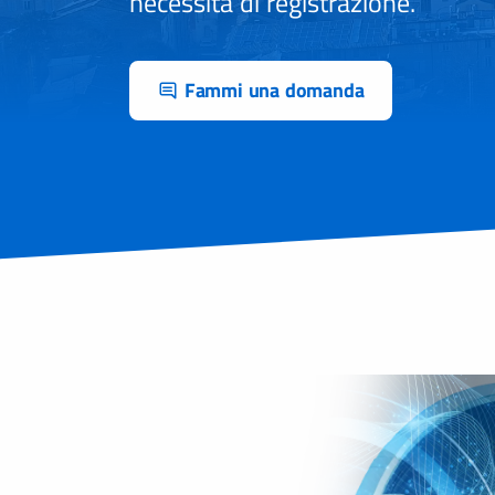
necessità di registrazione.
Fammi una domanda