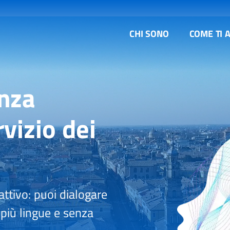
CHI SONO
COME TI 
enza
rvizio dei
attivo: puoi dialogare
più lingue e senza