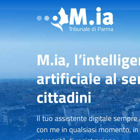
Tribunale di Parma
M.ia, l’intellig
artificiale al se
cittadini
Il tuo assistente digitale sempre 
con me in qualsiasi momento, in 